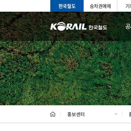
한국철도
승차권예매
기
공
홍보
문화사
홍보센터