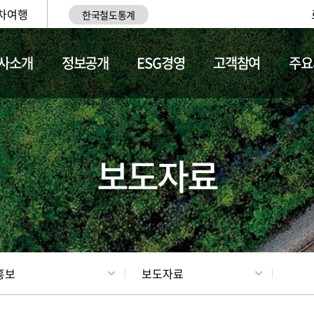
차여행
한국철도통계
사소개
정보공개
ESG경영
고객참여
주요
업
갤러리
기차소개
보도자료
홍보
보도자료