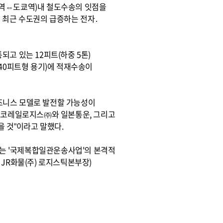
카역⇔도쿄역)내 철도수송의 잇점을
에 최근 수도권의 급증하는 전자․
고 있는 12피트(하중 5톤)
는 40피트형 용기)에 적재수송이
즈니스 모델로 발전할 가능성이
 할 코레일로지스㈜와 일본통운, 그리고
 것”이라고 말했다.
하는 '국제복합일관운송사업'의 본격적
JR화물(주) 로지스틱본부장)