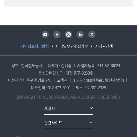
담당자 정보
담당자 정보
유튜브
페이스북
인스타그램
블로그
트위터
개인정보처리방침
이메일무단수집거부
저작권정책
상호 : 한국철도공사
대표자 : 김태승
사업자등록 : 314-82-10024
통신판매업신고 : 대전 동구-0233호
대전광역시 동구 중앙로 240
고객센터 : 1588-7788(이용료 : 발신자부담)
대표전화 : 042-472-5000
팩스 : 02-361-8385
COPYRIGHT ⓒ KOREA RAILROAD. ALL RIGHTS RESERVED.
계열사
관련사이트