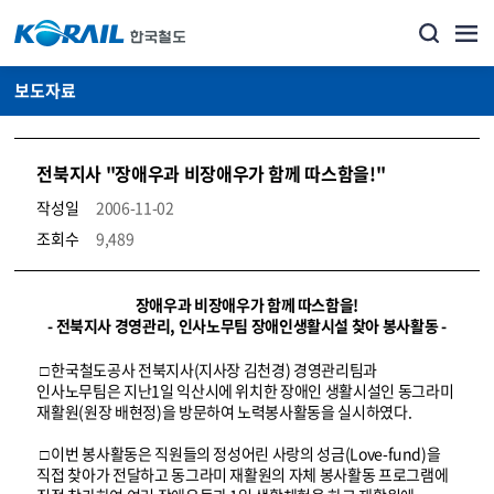
보도자료
전북지사 "장애우과 비장애우가 함께 따스함을!"
작성일
2006-11-02
조회수
9,489
뉴스·홍보_보도자료 상세보기 – 내용, 파일, 담당자 연락처로 구성
장애우과 비장애우가 함께 따스함을!
- 전북지사 경영관리, 인사노무팀 장애인생활시설 찾아 봉사활동 -
□ 한국철도공사 전북지사(지사장 김천경) 경영관리팀과
인사노무팀은 지난1일 익산시에 위치한 장애인 생활시설인 동그라미
재활원(원장 배현정)을 방문하여 노력봉사활동을 실시하였다.
□ 이번 봉사활동은 직원들의 정성어린 사랑의 성금(Love-fund)을
직접 찾아가 전달하고 동그라미 재활원의 자체 봉사활동 프로그램에