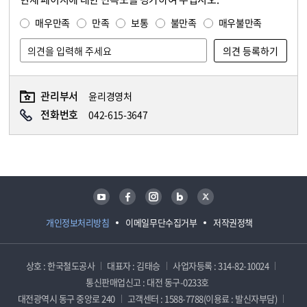
콘텐츠 만족도 조사
만족도 조사
매우만족
만족
보통
불만족
매우불만족
관리부서
윤리경영처
담당자 정보
담당자 정보
전화번호
042-615-3647
유튜브
페이스북
인스타그램
블로그
트위터
개인정보처리방침
이메일무단수집거부
저작권정책
상호 : 한국철도공사
대표자 : 김태승
사업자등록 : 314-82-10024
통신판매업신고 : 대전 동구-0233호
대전광역시 동구 중앙로 240
고객센터 : 1588-7788(이용료 : 발신자부담)