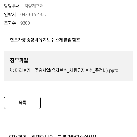
담당부서
차량계획처
연락처
042-615-4352
조회수
9200
철도차량 중정비 유지보수 소개 붙임 참조
첨부파일
미리보기 ||
주요사업(유지보수_차량유지보수_중정비).pptx
목록
현재 페이지에 대한 만족도를 평가하여 주십시오.