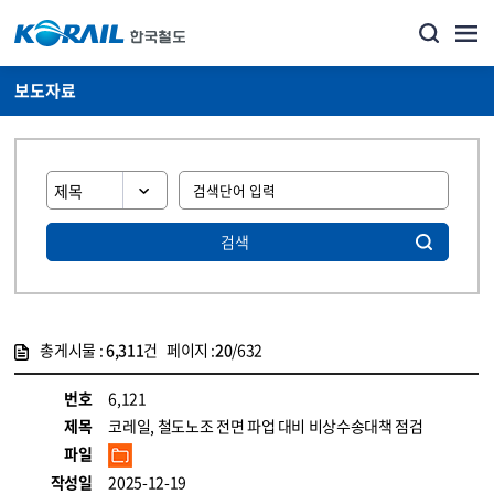
보도자료
검색
총게시물 :
6,311
건 페이지 :
20
/632
게시물 목록
뉴스·홍보_보도자료 목록 - 정보 제공
번호
6,121
제목
코레일, 철도노조 전면 파업 대비 비상수송대책 점검
파일
작성일
2025-12-19