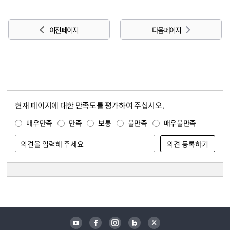
이전 페이지
다음 페이지
현재 페이지에 대한 만족도를 평가하여 주십시오.
콘텐츠 만족도 조사
만족도 조사
매우만족
만족
보통
불만족
매우불만족
담당자 정보
담당자 정보
유튜브
페이스북
인스타그램
블로그
트위터