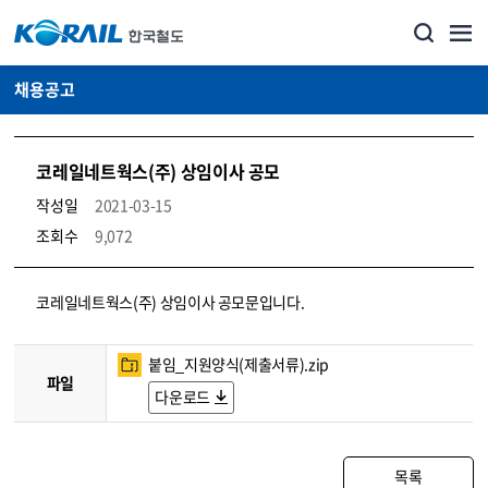
채용공고
코레일네트웍스(주) 상임이사 공모
작성일
2021-03-15
조회수
9,072
코레일소개_경영공시_채용공고 상세보기 – 내용, 파일, 담당자 연락처로 구성
코레일네트웍스(주) 상임이사 공모문입니다.
붙임_지원양식(제출서류).zip
파일
다운로드
목록