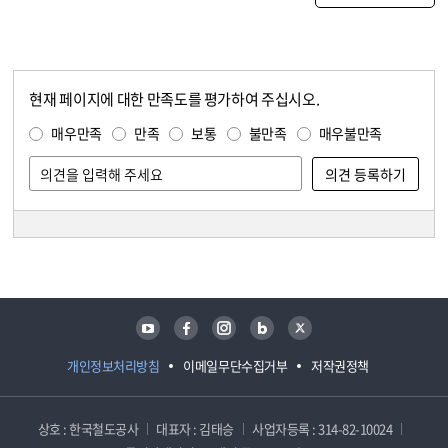
현재 페이지에 대한 만족도를 평가하여 주십시오.
콘텐츠 만족도 조사
만족도 조사
매우만족
만족
보통
불만족
매우불만족
담당자 정보
담당자 정보
유튜브
페이스북
인스타그램
블로그
트위터
개인정보처리방침
이메일무단수집거부
저작권정책
상호 : 한국철도공사
대표자 : 김태승
사업자등록 : 314-82-10024