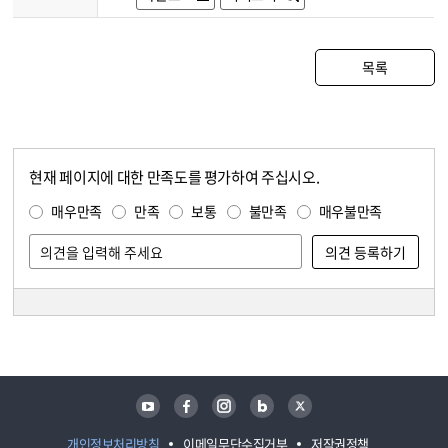
목록
현재 페이지에 대한 만족도를 평가하여 주십시오.
콘텐츠 만족도 조사
만족도 조사
매우만족
만족
보통
불만족
매우불만족
담당자 정보
담당자 정보
유튜브
페이스북
인스타그램
블로그
트위터
개인정보처리방침
이메일무단수집거부
저작권정책