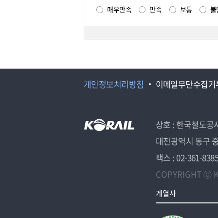
매우만족
만족
보통
불
개인정보처리방침
이메일무단수집거
상호 : 한국철도공
대전광역시 동구 중
팩스 : 02-361-838
COPYRIGHT ⓒ K
계열사