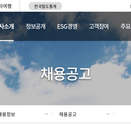
차여행
한국철도통계
사소개
정보공개
ESG경영
고객참여
주요
황
조직현황
채용정보
채용공고
채용정보
채용공고