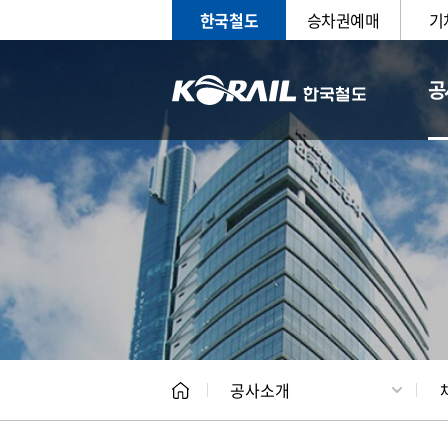
한국철도
승차권예매
기
공
CEO
일반현
공사소개