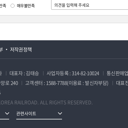
만족
매우불만족
부
저작권정책
사
대표자 : 김태승
사업자등록 : 314-82-10024
통신판매업신
앙로 240
고객센터 : 1588-7788(이용료 : 발신자부담)
대표전화
5
OREA RAILROAD. ALL RIGHTS RESERVED.
관련사이트