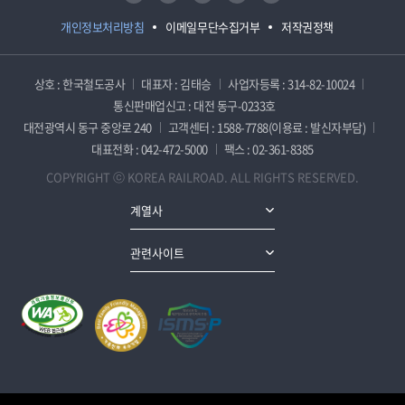
개인정보처리방침
이메일무단수집거부
저작권정책
상호 : 한국철도공사
대표자 : 김태승
사업자등록 : 314-82-10024
통신판매업신고 : 대전 동구-0233호
대전광역시 동구 중앙로 240
고객센터 : 1588-7788(이용료 : 발신자부담)
대표전화 : 042-472-5000
팩스 : 02-361-8385
COPYRIGHT ⓒ KOREA RAILROAD. ALL RIGHTS RESERVED.
계열사
관련사이트