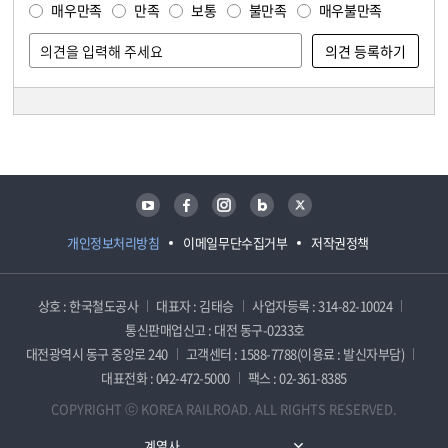
매우만족
만족
보통
불만족
매우불만족
담당자 정보
담당자 정보
유튜브
페이스북
인스타그램
블로그
트위터
개인정보처리방침
이메일무단수집거부
저작권정책
상호 : 한국철도공사
대표자 : 김태승
사업자등록 : 314-82-10024
통신판매업신고 : 대전 동구-0233호
대전광역시 동구 중앙로 240
고객센터 : 1588-7788(이용료 : 발신자부담)
대표전화 : 042-472-5000
팩스 : 02-361-8385
COPYRIGHT ⓒ KOREA RAILROAD. ALL RIGHTS RESERVED.
계열사