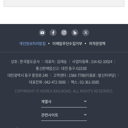
담당자 정보
담당자 정보
유튜브
페이스북
인스타그램
블로그
트위터
개인정보처리방침
이메일무단수집거부
저작권정책
상호 : 한국철도공사
대표자 : 김태승
사업자등록 : 314-82-10024
통신판매업신고 : 대전 동구-0233호
대전광역시 동구 중앙로 240
고객센터 : 1588-7788(이용료 : 발신자부담)
대표전화 : 042-472-5000
팩스 : 02-361-8385
COPYRIGHT ⓒ KOREA RAILROAD. ALL RIGHTS RESERVED.
계열사
관련사이트