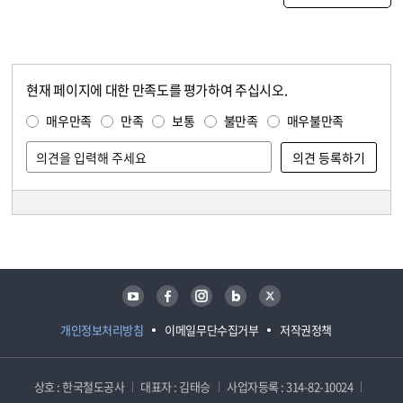
현재 페이지에 대한 만족도를 평가하여 주십시오.
콘텐츠 만족도 조사
만족도 조사
매우만족
만족
보통
불만족
매우불만족
담당자 정보
담당자 정보
유튜브
페이스북
인스타그램
블로그
트위터
개인정보처리방침
이메일무단수집거부
저작권정책
상호 : 한국철도공사
대표자 : 김태승
사업자등록 : 314-82-10024